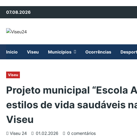
Avançar
07.08.2026
para
o
conteúdo
Inicio
Viseu
Municípios
Ocorrências
Despor
Viseu
Projeto municipal “Escola A
estilos de vida saudáveis 
Viseu
Viseu 24
01.02.2026
0 comentários