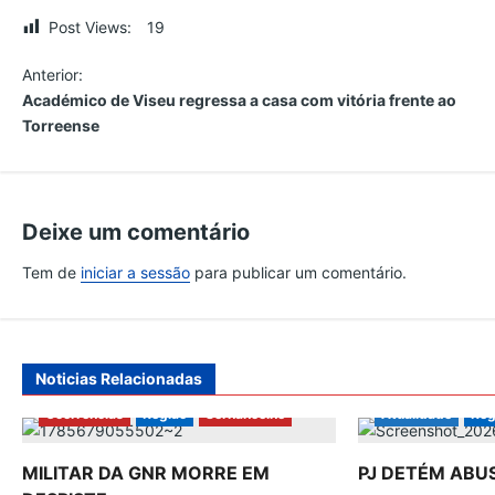
Post Views:
19
N
Anterior:
Académico de Viseu regressa a casa com vitória frente ao
a
Torreense
v
e
Deixe um comentário
Tem de
iniciar a sessão
para publicar um comentário.
g
a
ç
Noticias Relacionadas
Ocorrências
Região
Sernancelhe
Atualidade
Reg
ã
MILITAR DA GNR MORRE EM
PJ DETÉM ABU
o