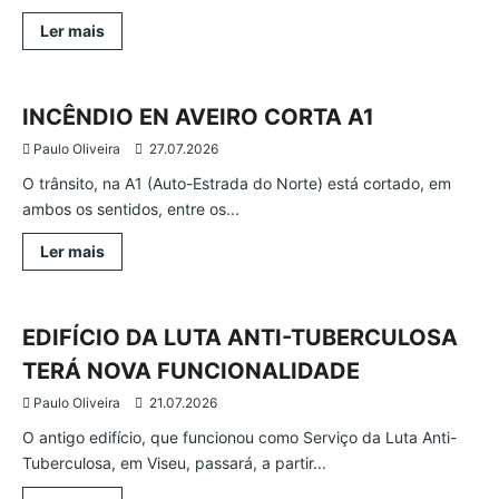
Leia
Ler mais
mais
Ocorrências
Aveiro
Região
sobre
DEPOIS
DOS
INCÊNDIOS,
INCÊNDIO EN AVEIRO CORTA A1
O
PLANO
Paulo Oliveira
27.07.2026
DE
MITIGAÇÃO
O trânsito, na A1 (Auto-Estrada do Norte) está cortado, em
ambos os sentidos, entre os...
Leia
Ler mais
mais
Atualidade
Região
Viseu
sobre
INCÊNDIO
EN
AVEIRO
EDIFÍCIO DA LUTA ANTI-TUBERCULOSA
CORTA
A1
TERÁ NOVA FUNCIONALIDADE
Paulo Oliveira
21.07.2026
O antigo edifício, que funcionou como Serviço da Luta Anti-
Tuberculosa, em Viseu, passará, a partir...