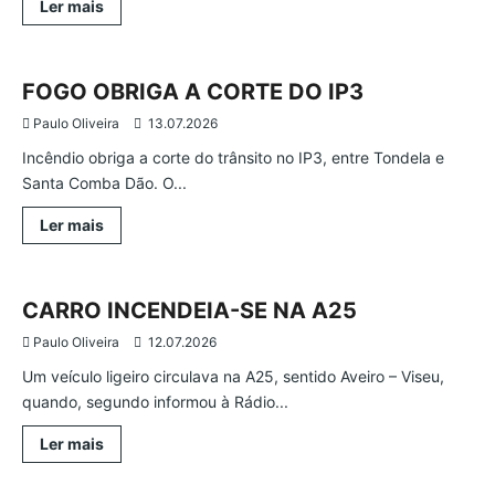
Leia
Ler mais
mais
Ocorrências
Região
Viseu
sobre
EDIFÍCIO
DA
LUTA
FOGO OBRIGA A CORTE DO IP3
ANTI-
TUBERCULOSA
Paulo Oliveira
13.07.2026
TERÁ
NOVA
Incêndio obriga a corte do trânsito no IP3, entre Tondela e
FUNCIONALIDADE
Santa Comba Dão. O...
Leia
Ler mais
mais
Ocorrências
Aveiro
Região
sobre
FOGO
OBRIGA
A
CARRO INCENDEIA-SE NA A25
CORTE
DO
Paulo Oliveira
12.07.2026
IP3
Um veículo ligeiro circulava na A25, sentido Aveiro – Viseu,
quando, segundo informou à Rádio...
Leia
Ler mais
mais
sobre
CARRO