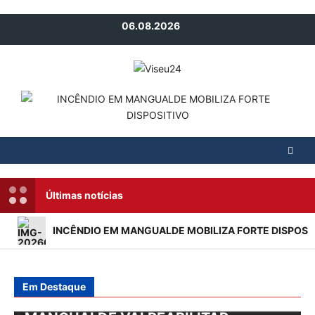
Avançar
06.08.2026
para
o
conteúdo
Últimas notícias
INCÊNDIO EM MANGUALDE MOBILIZA FORTE DISPOSI
Ocorrências
Mangualde
Região
INCÊNDIO EM MANGUALDE MOBILIZA
Em Destaque
Atualidade
Mangualde
Região
FORTE DISPOSITIVO