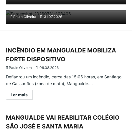
PJ DETÉM ABUSADOR DA FILHA
Paulo Oliveira
31.07.2026
Ocorrências
Mangualde
Região
INCÊNDIO EM MANGUALDE MOBILIZA
FORTE DISPOSITIVO
Paulo Oliveira
06.08.2026
Deflagrou um incêndio, cerca das 15:06 horas, em Santiago
de Cassurrães (zona de mato), Mangualde....
Leia
Ler mais
mais
Atualidade
Mangualde
Região
sobre
INCÊNDIO
EM
MANGUALDE
MANGUALDE VAI REABILITAR COLÉGIO
MOBILIZA
FORTE
SÃO JOSÉ E SANTA MARIA
DISPOSITIVO