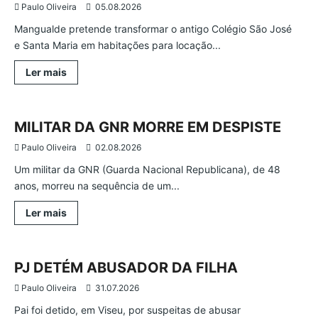
Paulo Oliveira
05.08.2026
Mangualde pretende transformar o antigo Colégio São José
e Santa Maria em habitações para locação...
Leia
Ler mais
mais
Ocorrências
Região
Sernancelhe
sobre
MANGUALDE
VAI
REABILITAR
MILITAR DA GNR MORRE EM DESPISTE
COLÉGIO
SÃO
Paulo Oliveira
02.08.2026
JOSÉ
E
Um militar da GNR (Guarda Nacional Republicana), de 48
SANTA
MARIA
anos, morreu na sequência de um...
Leia
Ler mais
mais
Atualidade
Região
Viseu
sobre
MILITAR
DA
GNR
PJ DETÉM ABUSADOR DA FILHA
MORRE
EM
Paulo Oliveira
31.07.2026
DESPISTE
Pai foi detido, em Viseu, por suspeitas de abusar