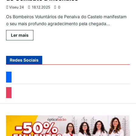
ao
Viseu 24
trânsito
18.12.2025
0
Os Bombeiros Voluntários de Penalva do Castelo manifestam
o seu mais profundo agradecimento pela chegada...
Leia
Ler mais
mais
sobre
Bombeiros
Voluntários
de
Redes Sociais
Penalva
do
Castelo
recebem
facebook
novo
Veículo
Especial
instagram
de
Combate
a
Incêndios