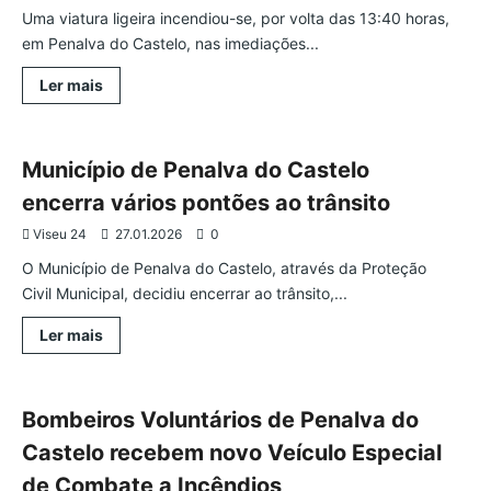
Uma viatura ligeira incendiou-se, por volta das 13:40 horas,
em Penalva do Castelo, nas imediações...
Leia
Ler mais
mais
Ocorrências
Penalva do Castelo
sobre
VIATURA
INCENDEIA
EM
Município de Penalva do Castelo
PENALVA
DO
encerra vários pontões ao trânsito
CASTELO
Viseu 24
27.01.2026
0
O Município de Penalva do Castelo, através da Proteção
Civil Municipal, decidiu encerrar ao trânsito,...
Leia
Ler mais
mais
Penalva do Castelo
sobre
Município
de
Penalva
Bombeiros Voluntários de Penalva do
do
Castelo
Castelo recebem novo Veículo Especial
encerra
vários
de Combate a Incêndios
pontões