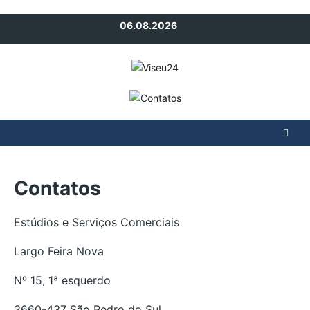
Avançar
06.08.2026
para
o
conteúdo
Contatos
Estúdios e Serviços Comerciais
Largo Feira Nova
Nº 15, 1ª esquerdo
3660-437 São Pedro do Sul