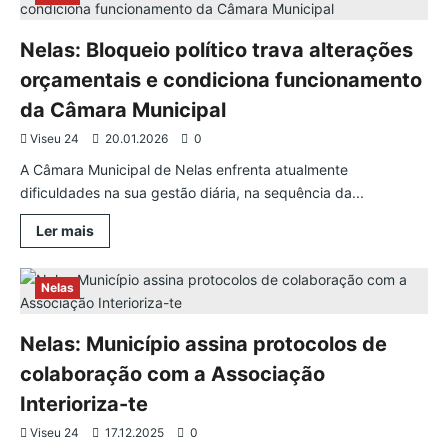
Fim
de
Semana
Nelas: Bloqueio político trava alterações
Gastronómico
do
Coelho
orçamentais e condiciona funcionamento
da Câmara Municipal
Viseu 24
20.01.2026
0
A Câmara Municipal de Nelas enfrenta atualmente
dificuldades na sua gestão diária, na sequência da...
Leia
Ler mais
mais
sobre
Nelas:
Bloqueio
Nelas
político
trava
alterações
Nelas: Município assina protocolos de
orçamentais
e
condiciona
colaboração com a Associação
funcionamento
da
Interioriza-te
Câmara
Municipal
Viseu 24
17.12.2025
0