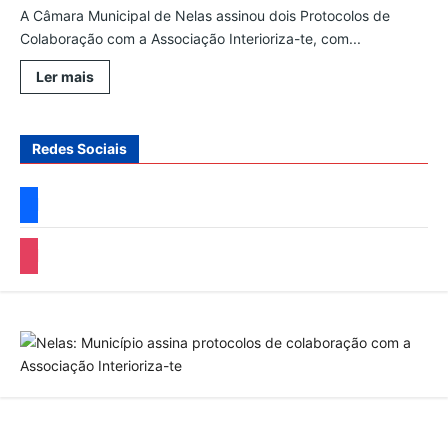
A Câmara Municipal de Nelas assinou dois Protocolos de
Colaboração com a Associação Interioriza-te, com...
Leia
Ler mais
mais
sobre
Nelas:
Município
assina
Redes Sociais
protocolos
de
colaboração
facebook
com
a
Associação
Interioriza-
instagram
te