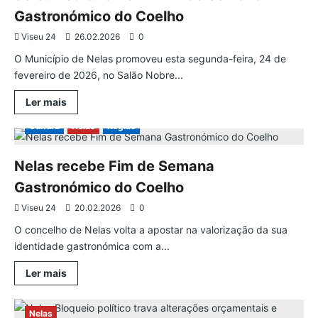
Gastronómico do Coelho
Viseu 24
26.02.2026
0
O Município de Nelas promoveu esta segunda-feira, 24 de
fevereiro de 2026, no Salão Nobre...
Leia
Ler mais
mais
sobre
Cultura
Nelas
Região
Nelas
reúne
restauração
e
Nelas recebe Fim de Semana
produtor
local
Gastronómico do Coelho
de
cunicultura
Viseu 24
20.02.2026
0
no
2º
O concelho de Nelas volta a apostar na valorização da sua
Fim
de
identidade gastronómica com a...
Semana
Gastronómico
do
Leia
Ler mais
Coelho
mais
sobre
Nelas
recebe
Nelas