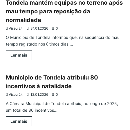
ACERT
Tondela mantém equipas no terreno após
com
154
mau tempo para reposição da
mil
euros
normalidade
e
reforça
Viseu 24
respostas
31.01.2026
0
sociais
com
O Município de Tondela informou que, na sequência do mau
novo
tempo registado nos últimos dias,...
protocolo
Leia
Ler mais
mais
Tondela
sobre
Tondela
mantém
equipas
Municipio de Tondela atribuiu 80
no
terreno
incentivos à natalidade
após
mau
Viseu 24
12.01.2026
0
tempo
para
A Câmara Municipal de Tondela atribuiu, ao longo de 2025,
reposição
da
um total de 80 incentivos...
normalidade
Leia
Ler mais
mais
Tondela
sobre