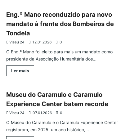
Municipio
de
Tondela
Eng.º Mano reconduzido para novo
atribuiu
80
mandato à frente dos Bombeiros de
incentivos
à
Tondela
natalidade
Viseu 24
12.01.2026
0
O Eng.º Mano foi eleito para mais um mandato como
presidente da Associação Humanitária dos...
Leia
Ler mais
mais
Cultura
Tondela
sobre
Eng.º
Mano
reconduzido
Museu do Caramulo e Caramulo
para
novo
Experience Center batem recorde
mandato
à
Viseu 24
07.01.2026
0
frente
dos
O Museu do Caramulo e o Caramulo Experience Center
Bombeiros
de
registaram, em 2025, um ano histórico,...
Tondela