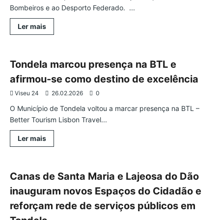
Bombeiros e ao Desporto Federado. ...
Leia
Ler mais
mais
Economia
Região
Tondela
sobre
TONDELA
REFORÇA
APOIOS
Tondela marcou presença na BTL e
A
BOMBEIROS
afirmou-se como destino de excelência
E
DESPORTO
Viseu 24
26.02.2026
0
O Município de Tondela voltou a marcar presença na BTL –
Better Tourism Lisbon Travel...
Leia
Ler mais
mais
Tondela
Região
sobre
Tondela
marcou
presença
Canas de Santa Maria e Lajeosa do Dão
na
BTL
inauguram novos Espaços do Cidadão e
e
afirmou-
reforçam rede de serviços públicos em
se
como