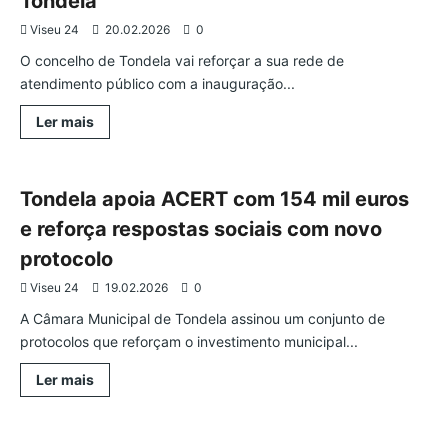
Tondela
destino
de
excelência
Viseu 24
20.02.2026
0
O concelho de Tondela vai reforçar a sua rede de
atendimento público com a inauguração...
Leia
Ler mais
mais
Tondela
Região
sobre
Canas
de
Santa
Tondela apoia ACERT com 154 mil euros
Maria
e
e reforça respostas sociais com novo
Lajeosa
do
protocolo
Dão
inauguram
Viseu 24
novos
19.02.2026
0
Espaços
do
A Câmara Municipal de Tondela assinou um conjunto de
Cidadão
protocolos que reforçam o investimento municipal...
e
reforçam
rede
Leia
Ler mais
de
mais
serviços
Tondela
sobre
públicos
Tondela
em
apoia
Tondela