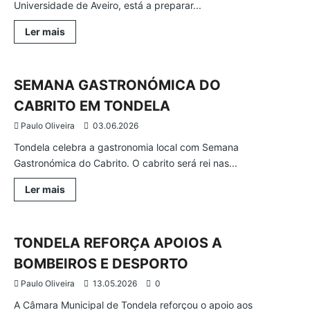
Universidade de Aveiro, está a preparar...
Leia
Ler mais
mais
Região
Sociedade
Tondela
sobre
DEPOIS
DOS
INCÊNDIOS,
SEMANA GASTRONÓMICA DO
O
PLANO
CABRITO EM TONDELA
DE
MITIGAÇÃO
Paulo Oliveira
03.06.2026
Tondela celebra a gastronomia local com Semana
Gastronómica do Cabrito. O cabrito será rei nas...
Leia
Ler mais
mais
Atualidade
Região
Tondela
sobre
SEMANA
GASTRONÓMICA
DO
TONDELA REFORÇA APOIOS A
CABRITO
EM
BOMBEIROS E DESPORTO
TONDELA
Paulo Oliveira
13.05.2026
0
A Câmara Municipal de Tondela reforçou o apoio aos