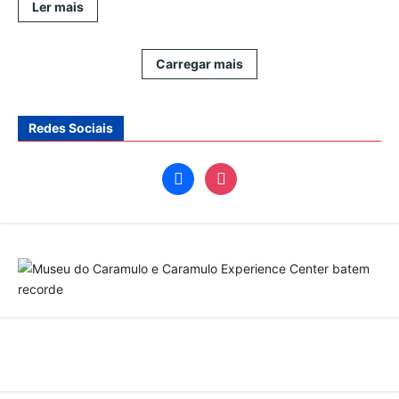
Leia
Ler mais
mais
sobre
Museu
do
Carregar mais
Caramulo
e
Caramulo
Experience
Center
Redes Sociais
batem
recorde
facebook
instagram