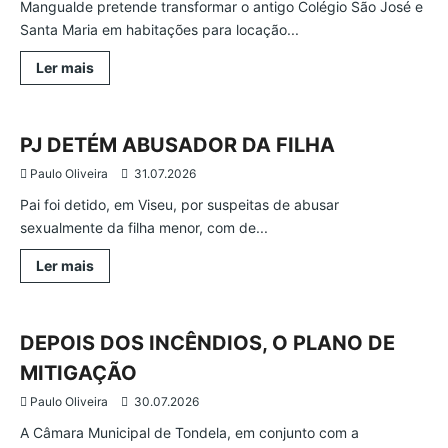
Mangualde pretende transformar o antigo Colégio São José e
Santa Maria em habitações para locação...
Leia
Ler mais
mais
Atualidade
Região
Viseu
sobre
MANGUALDE
VAI
REABILITAR
PJ DETÉM ABUSADOR DA FILHA
COLÉGIO
SÃO
Paulo Oliveira
31.07.2026
JOSÉ
E
Pai foi detido, em Viseu, por suspeitas de abusar
SANTA
MARIA
sexualmente da filha menor, com de...
Leia
Ler mais
mais
Atualidade
Região
Tondela
sobre
PJ
DETÉM
ABUSADOR
DEPOIS DOS INCÊNDIOS, O PLANO DE
DA
FILHA
MITIGAÇÃO
Paulo Oliveira
30.07.2026
A Câmara Municipal de Tondela, em conjunto com a