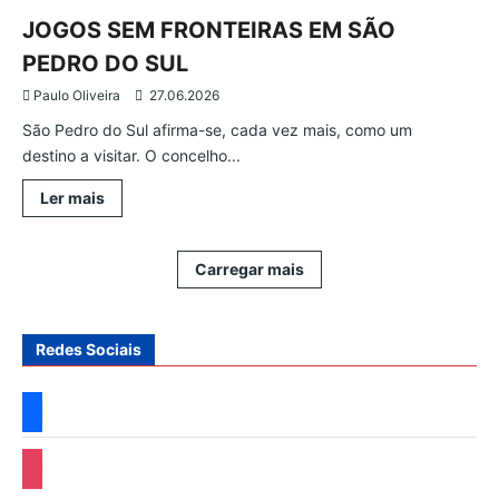
TERÁ
NOVO
JOGOS SEM FRONTEIRAS EM SÃO
POLO
DA
PEDRO DO SUL
CATÓLICA
Paulo Oliveira
27.06.2026
São Pedro do Sul afirma-se, cada vez mais, como um
destino a visitar. O concelho...
Leia
Ler mais
mais
sobre
JOGOS
SEM
Carregar mais
FRONTEIRAS
EM
SÃO
PEDRO
DO
Redes Sociais
SUL
facebook
instagram