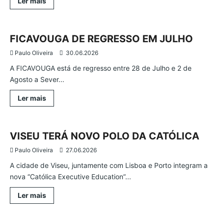
Leia
Ler mais
mais
Atualidade
Região
Sever do Vouga
sobre
VEM
AÍ
ONDA
FICAVOUGA DE REGRESSO EM JULHO
DE
CALOR
Paulo Oliveira
30.06.2026
A FICAVOUGA está de regresso entre 28 de Julho e 2 de
Agosto a Sever...
Leia
Ler mais
mais
Atualidade
Ensino
Região
sobre
FICAVOUGA
DE
REGRESSO
VISEU TERÁ NOVO POLO DA CATÓLICA
EM
JULHO
Paulo Oliveira
27.06.2026
A cidade de Viseu, juntamente com Lisboa e Porto integram a
nova “Católica Executive Education”...
Leia
Ler mais
mais
Atualidade
Desporto
Região
sobre
VISEU