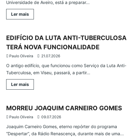
Universidade de Aveiro, está a preparar...
Leia
Ler mais
mais
Atualidade
Região
Viseu
sobre
DEPOIS
DOS
INCÊNDIOS,
EDIFÍCIO DA LUTA ANTI-TUBERCULOSA
O
PLANO
TERÁ NOVA FUNCIONALIDADE
DE
MITIGAÇÃO
Paulo Oliveira
21.07.2026
O antigo edifício, que funcionou como Serviço da Luta Anti-
Tuberculosa, em Viseu, passará, a partir...
Leia
Ler mais
mais
Atualidade
País
Última Hora
sobre
EDIFÍCIO
DA
LUTA
MORREU JOAQUIM CARNEIRO GOMES
ANTI-
TUBERCULOSA
Paulo Oliveira
09.07.2026
TERÁ
NOVA
Joaquim Carneiro Gomes, eterno repórter do programa
FUNCIONALIDADE
“Despertar”, da Rádio Renascença, durante mais de uma...