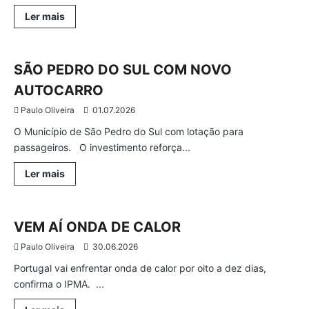
Leia
Ler mais
mais
Atualidade
Região
São Pedro do Sul
sobre
MORREU
JOAQUIM
CARNEIRO
SÃO PEDRO DO SUL COM NOVO
GOMES
AUTOCARRO
Paulo Oliveira
01.07.2026
O Município de São Pedro do Sul com lotação para
passageiros. O investimento reforça...
Leia
Ler mais
mais
Atualidade
País
sobre
SÃO
PEDRO
DO
VEM AÍ ONDA DE CALOR
SUL
COM
Paulo Oliveira
30.06.2026
NOVO
AUTOCARRO
Portugal vai enfrentar onda de calor por oito a dez dias,
confirma o IPMA. ...