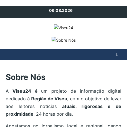
Avançar
06.08.2026
para
o
conteúdo
Sobre Nós
A
Viseu24
é um projeto de informação digital
dedicado à
Região de Viseu
, com o objetivo de levar
aos leitores notícias
atuais, rigorosas e de
proximidade
, 24 horas por dia.
Apostamos no jornalismo local e regional, dando