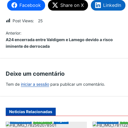
Facebook
Share on X
LinkedIn
Post Views:
25
N
Anterior:
A24 encerrada entre Valdigem e Lamego devido a risco
a
iminente de derrocada
v
e
Deixe um comentário
Tem de
iniciar a sessão
para publicar um comentário.
g
a
ç
Noticias Relacionadas
Atualidade
Desporto
Região
Atualidade
Des
ã