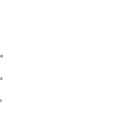
ue
ra
e