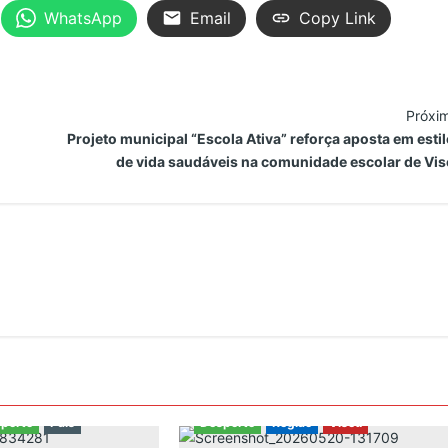
WhatsApp
Email
Copy Link
Próxi
Projeto municipal “Escola Ativa” reforça aposta em esti
de vida saudáveis na comunidade escolar de Vi
porto
País
Desporto
Região
Viseu