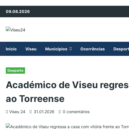
Avançar
09.08.2026
para
o
conteúdo
Inicio
Viseu
Municípios
Ocorrências
Despor
Desporto
Académico de Viseu regress
ao Torreense
Viseu 24
31.01.2026
0 comentários