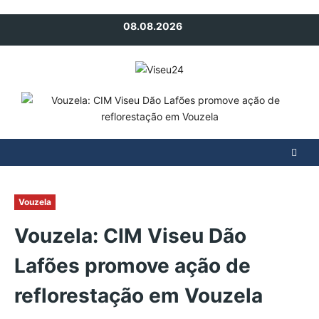
Avançar
08.08.2026
para
o
conteúdo
Vouzela
Vouzela: CIM Viseu Dão
Lafões promove ação de
reflorestação em Vouzela