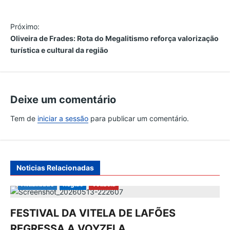
N
Próximo:
Oliveira de Frades: Rota do Megalitismo reforça valorização
a
turística e cultural da região
v
e
Deixe um comentário
g
Tem de
iniciar a sessão
para publicar um comentário.
a
ç
Noticias Relacionadas
ã
Atualidade
Região
Vouzela
o
FESTIVAL DA VITELA DE LAFÕES
REGRESSA A VOYZELA