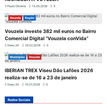
d
Paulo Oliveira
13.05.2026
0
e
Vouzela
Região
a
Vouzela investe 382 mil euros no Bairro
r
Comercial Digital “Vouzela conVida”
t
Viseu 24
25.02.2026
0
i
Municípios
Vouzela
g
IBERIAN TREX Viseu Dão Lafões 2026
o
realiza-se de 16 a 23 de janeiro
s
Viseu 24
10.01.2026
0
Redes Sociais