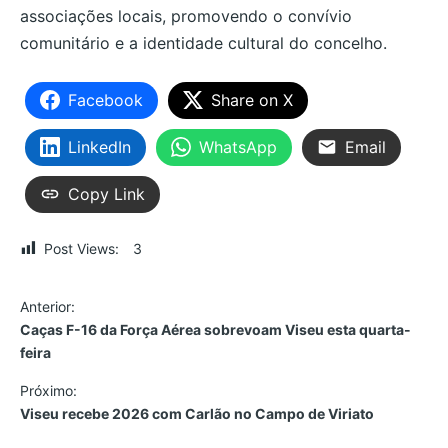
associações locais, promovendo o convívio
comunitário e a identidade cultural do concelho.
Facebook
Share on X
LinkedIn
WhatsApp
Email
Copy Link
Post Views:
3
N
Anterior:
Caças F-16 da Força Aérea sobrevoam Viseu esta quarta-
a
feira
v
Próximo:
Viseu recebe 2026 com Carlão no Campo de Viriato
e