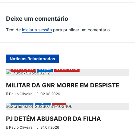
g
Deixe um comentário
a
Tem de
iniciar a sessão
para publicar um comentário.
ç
ã
Noticias Relacionadas
o
Ocorrências
Região
Sernancelhe
d
MILITAR DA GNR MORRE EM DESPISTE
e
Paulo Oliveira
02.08.2026
a
Atualidade
Região
Viseu
r
PJ DETÉM ABUSADOR DA FILHA
Paulo Oliveira
31.07.2026
t