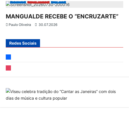
Cultura
Mangualde
Região
i
MANGUALDE RECEBE O “ENCRUZARTE”
g
Paulo Oliveira
30.07.2026
o
Redes Sociais
s
facebook
instagram