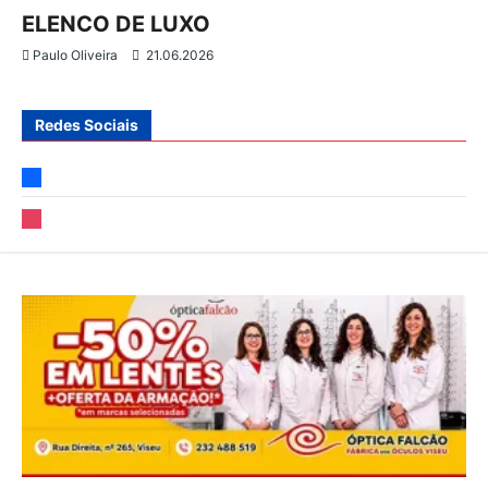
ELENCO DE LUXO
s
Paulo Oliveira
21.06.2026
Redes Sociais
facebook
instagram