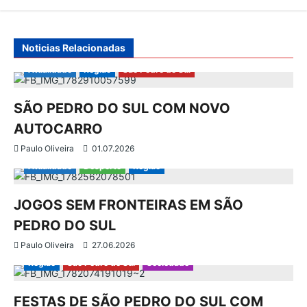
ã
Noticias Relacionadas
o
Atualidade
Região
São Pedro do Sul
d
SÃO PEDRO DO SUL COM NOVO
e
AUTOCARRO
a
Paulo Oliveira
01.07.2026
Atualidade
Desporto
Região
r
JOGOS SEM FRONTEIRAS EM SÃO
t
PEDRO DO SUL
i
Paulo Oliveira
27.06.2026
Região
São Pedro do Sul
Sociedade
g
FESTAS DE SÃO PEDRO DO SUL COM
o