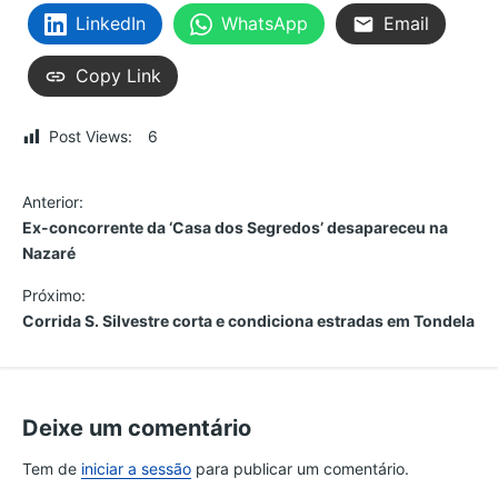
LinkedIn
WhatsApp
Email
Copy Link
Post Views:
6
N
Anterior:
Ex-concorrente da ‘Casa dos Segredos’ desapareceu na
a
Nazaré
v
Próximo:
Corrida S. Silvestre corta e condiciona estradas em Tondela
e
g
Deixe um comentário
a
Tem de
iniciar a sessão
para publicar um comentário.
ç