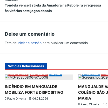
N
Tondela vence Estrela da Amadora na Reboleira e regressa
a
às vitórias sete jogos depois
v
e
Deixe um comentário
Tem de
iniciar a sessão
para publicar um comentário.
g
a
ç
Noticias Relacionadas
Ocorrências
Mangualde
Região
Atualidade
Man
ã
INCÊNDIO EM MANGUALDE
MANGUALDE VA
o
MOBILIZA FORTE DISPOSITIVO
COLÉGIO SÃO 
d
MARIA
Paulo Oliveira
06.08.2026
Paulo Oliveira
0