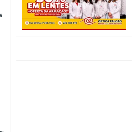
á
mo: