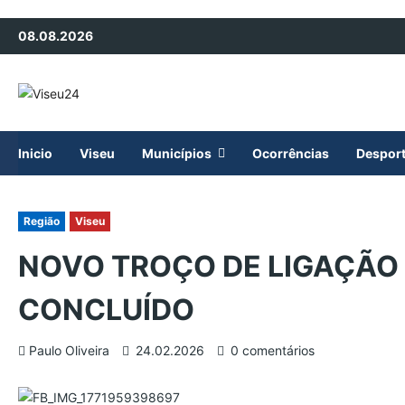
Avançar
08.08.2026
para
o
conteúdo
Inicio
Viseu
Municípios
Ocorrências
Despor
Região
Viseu
NOVO TROÇO DE LIGAÇÃO 
CONCLUÍDO
Paulo Oliveira
24.02.2026
0 comentários