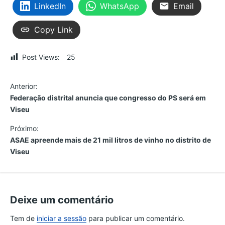
LinkedIn
WhatsApp
Email
Copy Link
Post Views:
25
N
Anterior:
Federação distrital anuncia que congresso do PS será em
a
Viseu
v
Próximo:
ASAE apreende mais de 21 mil litros de vinho no distrito de
e
Viseu
g
a
Deixe um comentário
ç
Tem de
iniciar a sessão
para publicar um comentário.