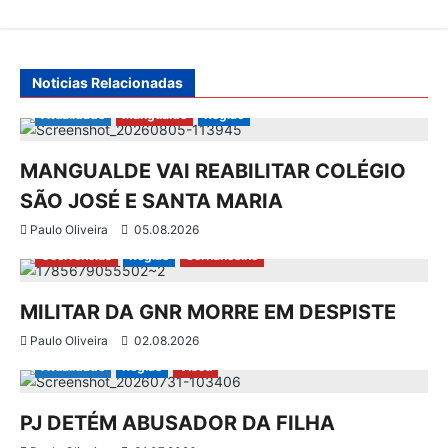
ã
o
Noticias Relacionadas
d
Atualidade
Mangualde
Região
e
MANGUALDE VAI REABILITAR COLÉGIO
SÃO JOSÉ E SANTA MARIA
a
Paulo Oliveira
05.08.2026
r
Ocorrências
Região
Sernancelhe
t
MILITAR DA GNR MORRE EM DESPISTE
i
Paulo Oliveira
02.08.2026
Atualidade
Região
Viseu
g
PJ DETÉM ABUSADOR DA FILHA
o