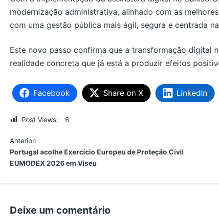
modernização administrativa, alinhado com as melhores 
com uma gestão pública mais ágil, segura e centrada na
Este novo passo confirma que a transformação digital 
realidade concreta que já está a produzir efeitos positi
Facebook
Share on X
LinkedIn
Post Views:
6
N
Anterior:
Portugal acolhe Exercício Europeu de Proteção Civil
a
EUMODEX 2026 em Viseu
v
e
Deixe um comentário