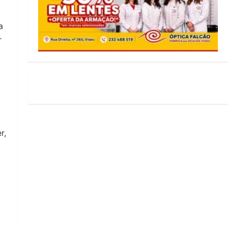
a
r
r,