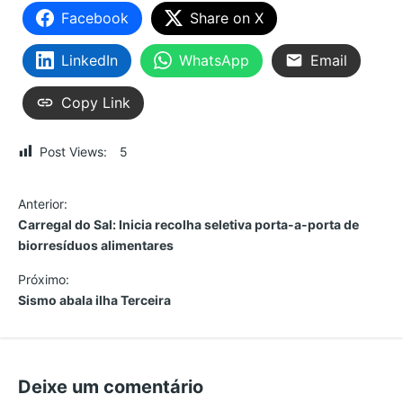
Facebook
Share on X
LinkedIn
WhatsApp
Email
Copy Link
Post Views:
5
N
Anterior:
Carregal do Sal: Inicia recolha seletiva porta-a-porta de
a
biorresíduos alimentares
v
Próximo:
Sismo abala ilha Terceira
e
g
Deixe um comentário
a