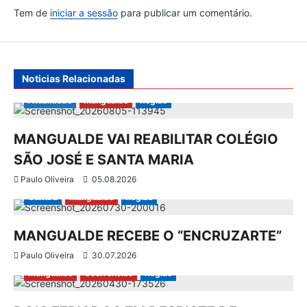
Tem de
iniciar a sessão
para publicar um comentário.
ç
ã
Noticias Relacionadas
o
Atualidade
Mangualde
Região
d
MANGUALDE VAI REABILITAR COLÉGIO
e
SÃO JOSÉ E SANTA MARIA
a
Paulo Oliveira
05.08.2026
Cultura
Mangualde
Região
r
MANGUALDE RECEBE O “ENCRUZARTE”
t
Paulo Oliveira
30.07.2026
i
Mangualde
Ocorrências
Região
g