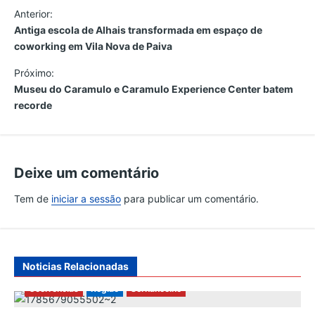
N
Anterior:
Antiga escola de Alhais transformada em espaço de
a
coworking em Vila Nova de Paiva
v
Próximo:
Museu do Caramulo e Caramulo Experience Center batem
e
recorde
g
a
Deixe um comentário
ç
Tem de
iniciar a sessão
para publicar um comentário.
ã
o
Noticias Relacionadas
d
Ocorrências
Região
Sernancelhe