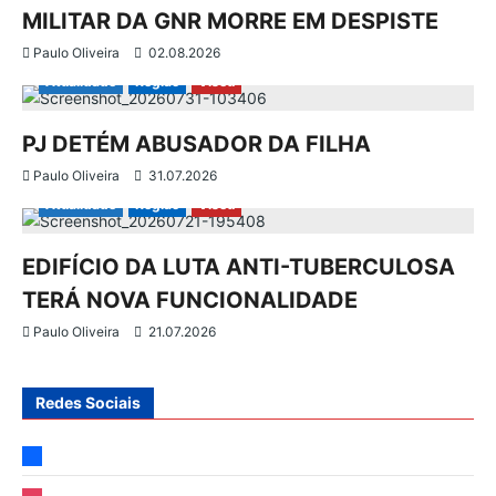
e
MILITAR DA GNR MORRE EM DESPISTE
Paulo Oliveira
02.08.2026
a
Atualidade
Região
Viseu
r
PJ DETÉM ABUSADOR DA FILHA
t
Paulo Oliveira
31.07.2026
Atualidade
Região
Viseu
i
g
EDIFÍCIO DA LUTA ANTI-TUBERCULOSA
TERÁ NOVA FUNCIONALIDADE
o
Paulo Oliveira
21.07.2026
s
Redes Sociais
facebook
instagram