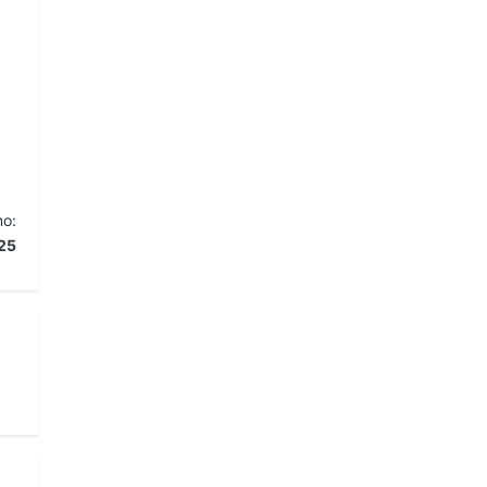
mo:
25