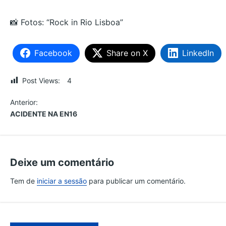
📸 Fotos: “Rock in Rio Lisboa”
Facebook
Share on X
LinkedIn
Post Views:
4
N
Anterior:
ACIDENTE NA EN16
a
v
Deixe um comentário
e
Tem de
iniciar a sessão
para publicar um comentário.
g
a