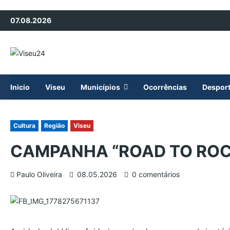
Avançar
07.08.2026
para
o
conteúdo
Inicio
Viseu
Municípios
Ocorrências
Despor
Cultura
Região
Viseu
CAMPANHA “ROAD TO ROCK
Paulo Oliveira
08.05.2026
0 comentários