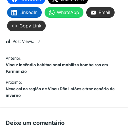
LinkedIn
WhatsApp
Email
Copy Link
Post Views:
7
N
Anterior:
Viseu: Incêndio habitacional mobiliza bombeiros em
a
Farminhão
v
Próximo:
Neve cai na região de Viseu Dão Lafões e traz cenário de
e
inverno
g
a
Deixe um comentário