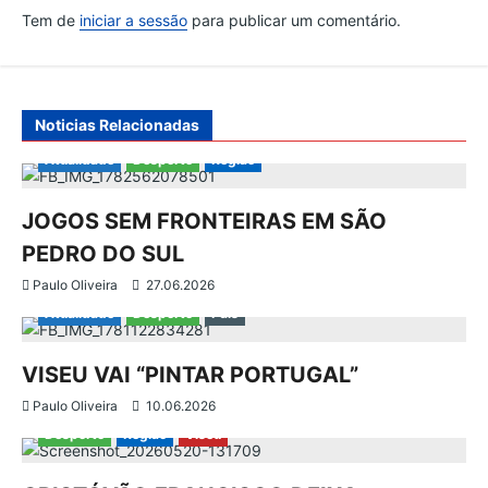
ç
Tem de
iniciar a sessão
para publicar um comentário.
ã
o
Noticias Relacionadas
d
Atualidade
Desporto
Região
e
JOGOS SEM FRONTEIRAS EM SÃO
PEDRO DO SUL
a
Paulo Oliveira
27.06.2026
r
Atualidade
Desporto
País
t
VISEU VAI “PINTAR PORTUGAL”
i
Paulo Oliveira
10.06.2026
Desporto
Região
Viseu
g