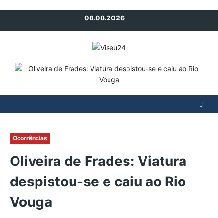
Avançar
08.08.2026
para
o
conteúdo
Ocorrências
Oliveira de Frades: Viatura
despistou-se e caiu ao Rio
Vouga