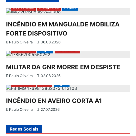
o
Ocorrências
Mangualde
Região
d
INCÊNDIO EM MANGUALDE MOBILIZA
e
FORTE DISPOSITIVO
a
Paulo Oliveira
06.08.2026
Ocorrências
Região
Sernancelhe
r
MILITAR DA GNR MORRE EM DESPISTE
t
Paulo Oliveira
02.08.2026
i
Ocorrências
Aveiro
Região
g
INCÊNDIO EN AVEIRO CORTA A1
o
Paulo Oliveira
27.07.2026
s
Redes Sociais