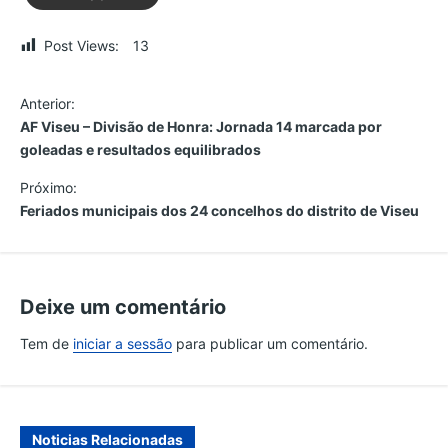
Post Views:
13
N
Anterior:
AF Viseu – Divisão de Honra: Jornada 14 marcada por
a
goleadas e resultados equilibrados
v
Próximo:
Feriados municipais dos 24 concelhos do distrito de Viseu
e
g
Deixe um comentário
a
Tem de
iniciar a sessão
para publicar um comentário.
ç
ã
Noticias Relacionadas