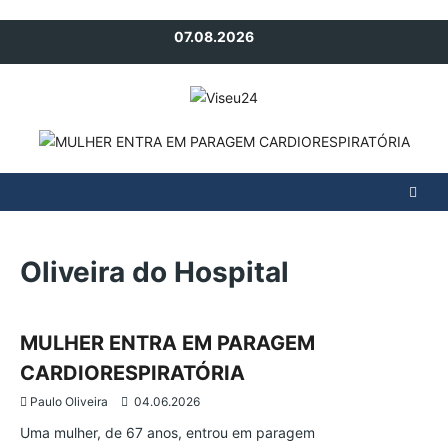
Avançar
07.08.2026
para
o
conteúdo
Oliveira do Hospital
Ocorrências
Oliveira do Hospital
Região
MULHER ENTRA EM PARAGEM
CARDIORESPIRATÓRIA
Paulo Oliveira
04.06.2026
Uma mulher, de 67 anos, entrou em paragem