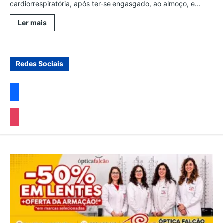
cardiorrespiratória, após ter-se engasgado, ao almoço, e...
Leia
Ler mais
mais
sobre
MULHER
ENTRA
EM
Redes Sociais
PARAGEM
CARDIORESPIRATÓRIA
facebook
instagram